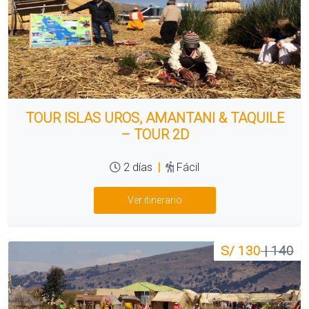
TOUR ISLAS UROS, AMANTANI & TAQUILE
– TOUR 2D
2 días
|
Fácil
Ver itinerario
S/ 130
| 140