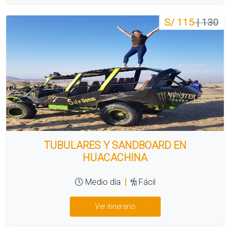
S/ 115
| 130
TUBULARES Y SANDBOARD EN
HUACACHINA
Medio día
|
Fácil
Ver itinerario