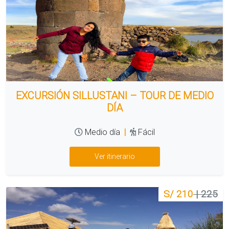
EXCURSIÓN SILLUSTANI – TOUR DE MEDIO
DÍA
Medio día
|
Fácil
Ver itinerario
S/ 210
| 225