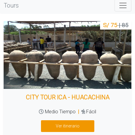
Tours
S/ 75
| 85
CITY TOUR ICA - HUACACHINA
Medio Tiempo
|
Fácil
Ver itinerario