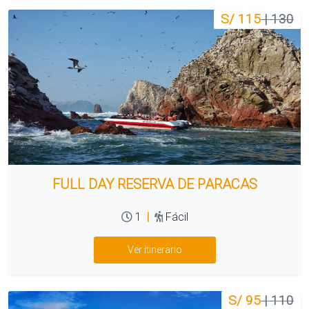
S/ 115
| 130
FULL DAY RESERVA DE PARACAS
1
|
Fácil
Ver itinerario
S/ 95
| 110