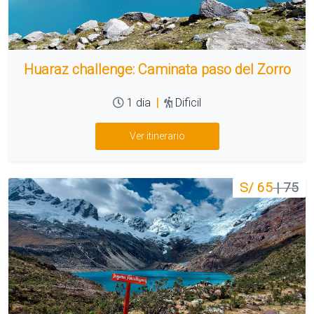
Huaraz challenge: Caminata paso del Zorro
1 dia
|
Dificil
Ver itinerario
S/ 65
| 75