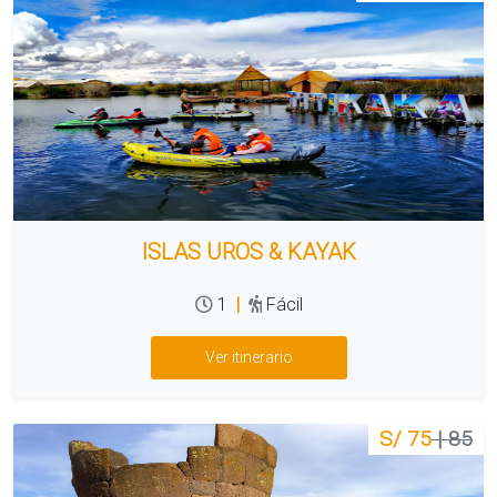
ISLAS UROS & KAYAK
1
|
Fácil
Ver itinerario
S/ 75
| 85