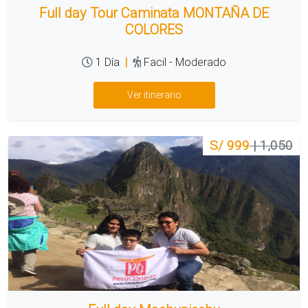
Full day Tour Caminata MONTAÑA DE
COLORES
1 Día
|
Facil - Moderado
Ver itinerario
S/ 999
| 1,050