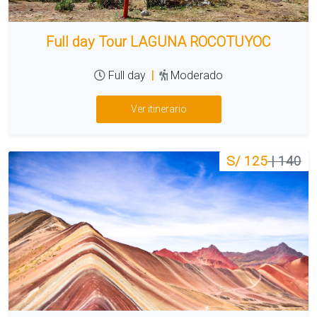
Full day Tour LAGUNA ROCOTUYOC
Full day
|
Moderado
Ver itinerario
S/ 125
| 140