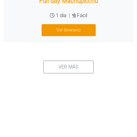
Full day Machupicchu
1 día
|
Fácil
Ver itinerario
VER MÁS