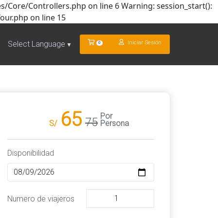
/Core/Controllers.php on line 6 Warning: session_start():
our.php on line 15
Iniciar Sesión
Select Language
0
▼
65
Por
75
S/
Persona
Disponibilidad
Numero de viajeros