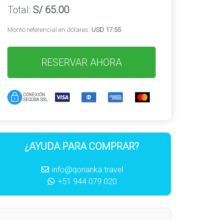
Total:
S/
65.00
Monto referencial en dólares:
USD
17.55
RESERVAR AHORA
CONEXIÓN
SEGURA SSL
¿AYUDA PARA COMPRAR?
info@qorianka.travel
+51 944 079 020