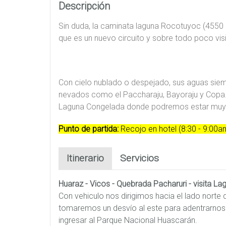
Descripción
Sin duda, la caminata laguna Rocotuyoc (4550 
que es un nuevo circuito y sobre todo poco vis
Con cielo nublado o despejado, sus aguas siem
nevados como el Paccharaju, Bayoraju y Copa.
Laguna Congelada donde podremos estar muy c
Punto de partida:
Recojo en hotel (8:30 - 9:00a
Itinerario
Servicios
Huaraz - Vicos - Quebrada Pacharuri - visita 
Con vehiculo nos dirigimos hacia el lado norte
tomaremos un desvío al este para adentrarnos
ingresar al Parque Nacional Huascarán.